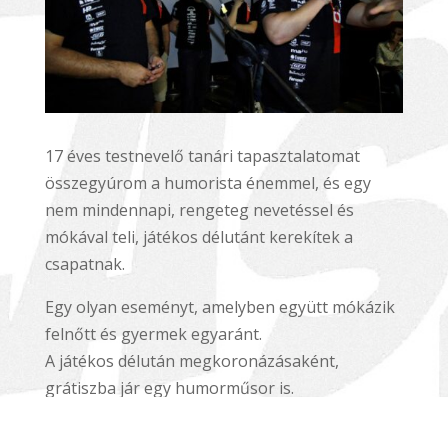
17 éves testnevelő tanári tapasztalatomat
összegyúrom a humorista énemmel, és egy
nem mindennapi, rengeteg nevetéssel és
mókával teli, játékos délutánt kerekítek a
csapatnak.
Egy olyan eseményt, amelyben együtt mókázik
felnőtt és gyermek egyaránt.
A játékos délután megkoronázásaként,
grátiszba jár egy humorműsor is.